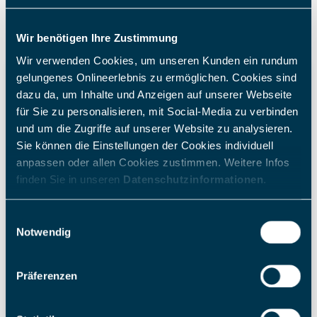
Wir benötigen Ihre Zustimmung
Wir verwenden Cookies, um unseren Kunden ein rundum
gelungenes Onlineerlebnis zu ermöglichen. Cookies sind
dazu da, um Inhalte und Anzeigen auf unserer Webseite
für Sie zu personalisieren, mit Social-Media zu verbinden
und um die Zugriffe auf unserer Website zu analysieren.
Sie können die Einstellungen der Cookies individuell
anpassen oder allen Cookies zustimmen. Weitere Infos
finden Sie in unseren
Datenschutzinformationen
.
1. Datenbereitstellung
Einwilligungsauswahl
Notwendig
Sie erhalten von uns als Netzbetreiber die relevanten Daten
zu Redispatch-Maßnahmen (z.B. die Anweisung an die
Anlage und die tatsächliche Leistungsänderung).
Präferenzen