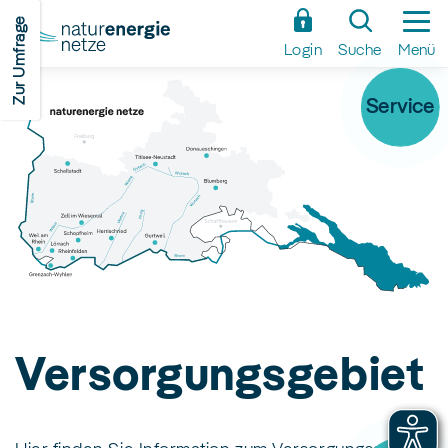
Zum
Zur Umfrage
Hauptinhalt
Login
Suche
Menü
springen
Service
Versorgungsgebiet