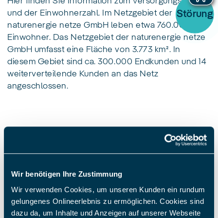
Hier finden Sie Information zum Versorgungsgebiet
und der Einwohnerzahl. Im Netzgebiet der
Störung
naturenergie netze GmbH leben etwa 760.000
Einwohner. Das Netzgebiet der naturenergie netze
GmbH umfasst eine Fläche von 3.773 km². In
diesem Gebiet sind ca. 300.000 Endkunden und 14
weiterverteilende Kunden an das Netz
angeschlossen.
Wir benötigen Ihre Zustimmung
Wir beraten Sie gerne:
Wir verwenden Cookies, um unseren Kunden ein rundum
0800 7354124
gelungenes Onlineerlebnis zu ermöglichen. Cookies sind
dazu da, um Inhalte und Anzeigen auf unserer Webseite