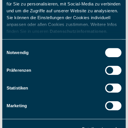
kostenlos - allgemeine Hotline
für Sie zu personalisieren, mit Social-Media zu verbinden
und um die Zugriffe auf unserer Website zu analysieren.
Montag – Freitag
07:00 – 19:00 Uhr
Sie können die Einstellungen der Cookies individuell
anpassen oder allen Cookies zustimmen. Weitere Infos
finden Sie in unseren
Datenschutzinformationen
.
Zählerstand online mitteilen:
Einwilligungsauswahl
Zählerstandsformular
Notwendig
Präferenzen
24h Störungsnummern (Strom):
Statistiken
0800 9218180
kostenlos - nur für Störungsmeldungen
Marketing
24h Störungsnummern (Wasser):