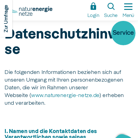
Zum
Zur Umfrage
Hauptinhalt
Login
Suche
Menü
springen
Datenschutzhinwei
Service
se
Die folgenden Informationen beziehen sich auf
unseren Umgang mit Ihren personenbezogenen
Daten, die wir im Rahmen unserer
Webseite (
www.naturenergie-netze.de
) erheben
und verarbeiten.
I. Namen und die Kontaktdaten des
Verantwortlichen sowie seines