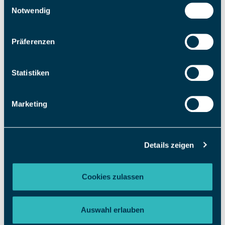
Einwilligungsauswahl
Notwendig
Wir beraten Sie gerne:
Präferenzen
0800 7354124
kostenlos - allgemeine Hotline
Statistiken
Montag – Freitag
07:00 – 19:00 Uhr
Marketing
Zählerstand online mitteilen:
Details zeigen
Zählerstandsformular
Cookies zulassen
24h Störungsnummern (Strom):
Auswahl erlauben
0800 9218180